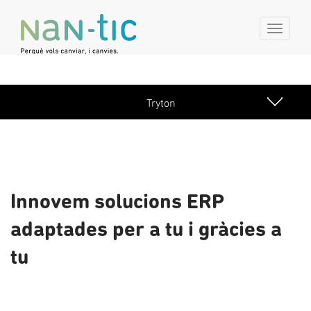
Toggl
navig
Tryton
Toggl
navig
Innovem solucions ERP
adaptades per a tu i gràcies a
tu